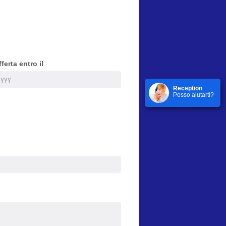
fferta entro il
Reception
Posso aiutarti?