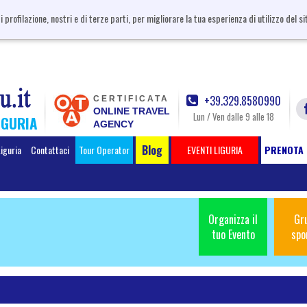
i profilazione, nostri e di terze parti, per migliorare la tua esperienza di utilizzo del 
+39.329.8580990
CERTIFICATA
ONLINE TRAVEL
Lun / Ven dalle 9 alle 18
IGURIA
AGENCY
Blog
Liguria
Contattaci
Tour Operator
EVENTI LIGURIA
PRENOTA 
Organizza il
Gr
tuo Evento
spo