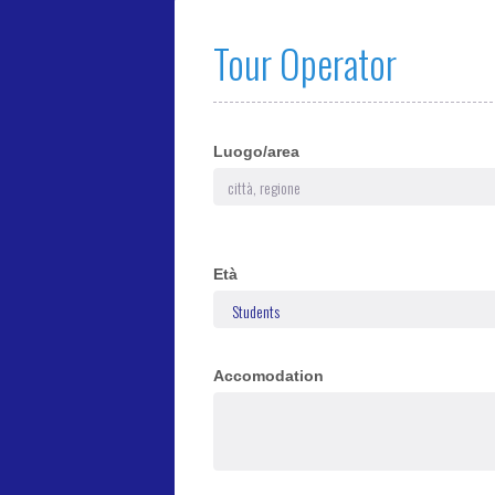
Tour Operator
Luogo/area
Età
Accomodation