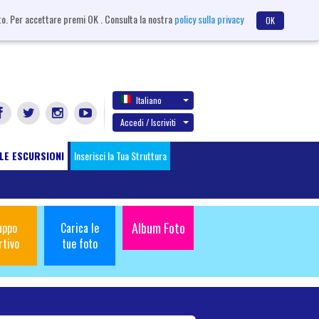
sito. Per accettare premi OK . Consulta la nostra
policy sulla privacy
OK
Italiano
Accedi / Iscriviti
LE ESCURSIONI
Inserisci la Tua Struttura
Album Foto
uppo
Carica le
rtivo
tue foto