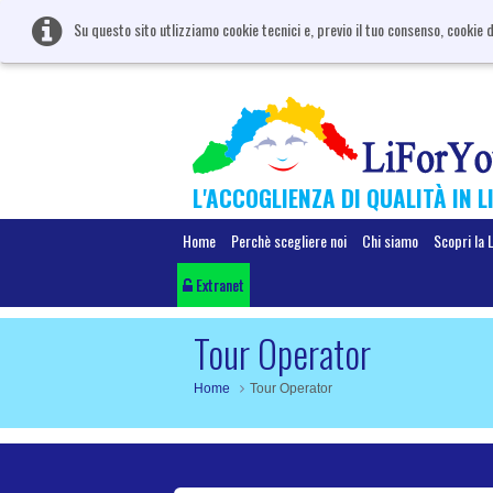
Su questo sito utlizziamo cookie tecnici e, previo il tuo consenso, cookie d
L'ACCOGLIENZA DI QUALITÀ IN L
Home
Perchè scegliere noi
Chi siamo
Scopri la 
Extranet
Tour Operator
Home
Tour Operator