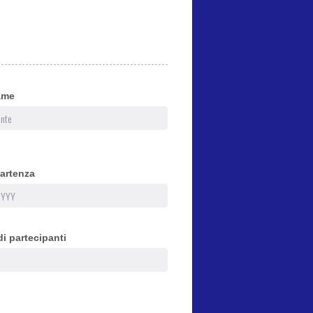
ame
partenza
i partecipanti